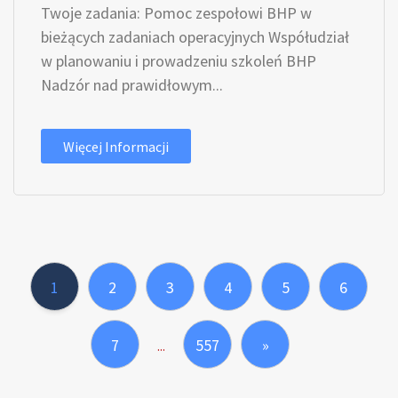
Twoje zadania: Pomoc zespołowi BHP w
bieżących zadaniach operacyjnych Współudział
w planowaniu i prowadzeniu szkoleń BHP
Nadzór nad prawidłowym...
Więcej Informacji
1
2
3
4
5
6
7
557
»
...