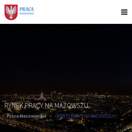
PRACA MAZOWIECKIE
CIEKAWOSTKI
OFERTY PRACY
PORADY REKRUTACYJNE
ROZWÓJ ZAWODOWY
RYNEK PRACY NA MAZOWSZU
Praca Mazowieckie
>
OFERTY PRACY NA MAZOWSZU