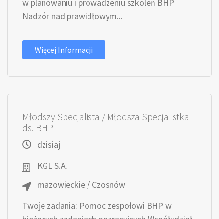
w planowaniu i prowadzeniu szkoleń BHP
Nadzór nad prawidłowym...
Więcej Informacji
Młodszy Specjalista / Młodsza Specjalistka
ds. BHP
dzisiaj
KGL S.A.
mazowieckie / Czosnów
Twoje zadania: Pomoc zespołowi BHP w
bieżących zadaniach operacyjnych Współudział