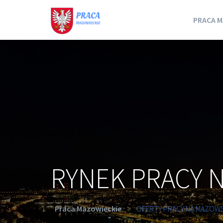
PRACA M
RYNEK PRACY 
Praca Mazowieckie
>
OFERTY PRACY NA MAZOW