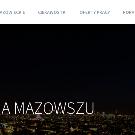
AZOWIECKIE
CIEKAWOSTKI
OFERTY PRACY
PORA
NA MAZOWSZU
SZU