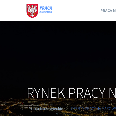
PRACA M
RYNEK PRACY 
Praca Mazowieckie
>
OFERTY PRACY NA MAZOW