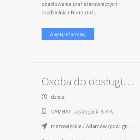
okablowania szaf sterowniczych i
rozdzielnic nN montaż...
Więcej Informacji
Osoba do obsługi zwrotów i przygotowania urządzeń
dzisiaj
DAMBAT Jastrzębski S.K.A.
mazowieckie / Adamów (pow. grodziski, gm. Grodzisk Mazowiecki)