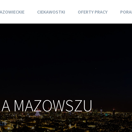
AZOWIECKIE
CIEKAWOSTKI
OFERTY PRACY
PORA
NA MAZOWSZU
SZU