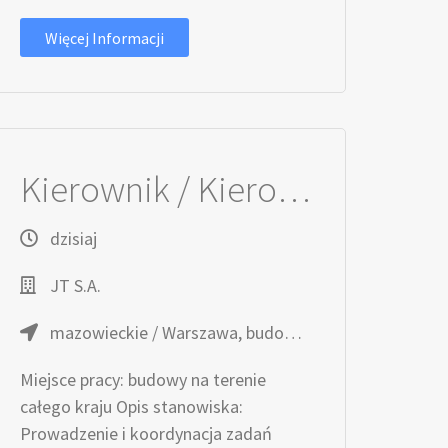
Więcej Informacji
Kierownik / Kierowniczka Robót w Specjalności Instalacyjnej (m/k)
dzisiaj
JT S.A.
mazowieckie / Warszawa, budowy na terenie całego kraju
Miejsce pracy: budowy na terenie
całego kraju Opis stanowiska:
Prowadzenie i koordynacja zadań