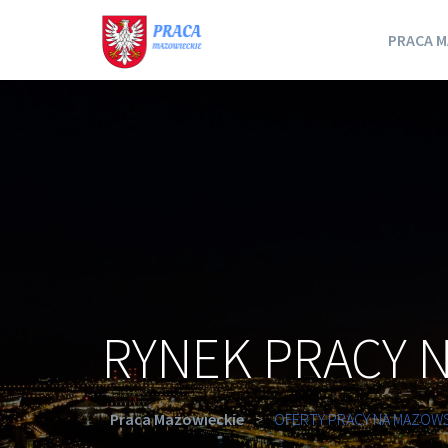
PRACA M
RYNEK PRACY 
Praca Mazowieckie
>
OFERTY PRACY NA MAZOW