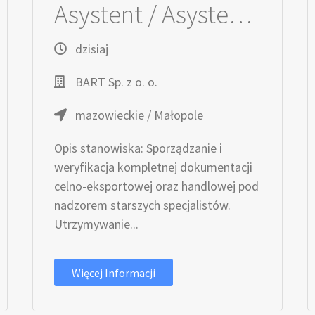
Asystent / Asystentka ds. Logistyki i Transportu (k/m)
dzisiaj
BART Sp. z o. o.
mazowieckie / Małopole
Opis stanowiska: Sporządzanie i
weryfikacja kompletnej dokumentacji
celno-eksportowej oraz handlowej pod
nadzorem starszych specjalistów.
Utrzymywanie...
Więcej Informacji