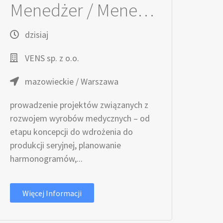
Menedżer / Menedżerka Projektów R&D
dzisiaj
VENS sp. z o.o.
mazowieckie / Warszawa
prowadzenie projektów związanych z
rozwojem wyrobów medycznych – od
etapu koncepcji do wdrożenia do
produkcji seryjnej, planowanie
harmonogramów,...
Więcej Informacji