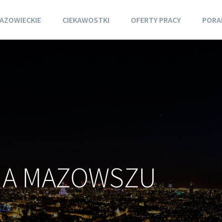
AZOWIECKIE
CIEKAWOSTKI
OFERTY PRACY
PORA
NA MAZOWSZU
SZU