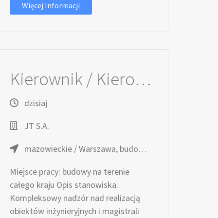
Więcej Informacji
Kierownik / Kierowniczka Budowy w branży instalacyjnej (m/k)
dzisiaj
JT S.A.
mazowieckie / Warszawa, budowy na terenie całego kraju
Miejsce pracy: budowy na terenie
całego kraju Opis stanowiska:
Kompleksowy nadzór nad realizacją
obiektów inżynieryjnych i magistrali