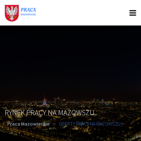
PRACA MAZOWIECKIE
CIEKAWOSTKI
OFERTY PRACY
PORADY REKRUTACYJNE
ROZWÓJ ZAWODOWY
RYNEK PRACY NA MAZOWSZU
Praca Mazowieckie
>
OFERTY PRACY NA MAZOWSZU