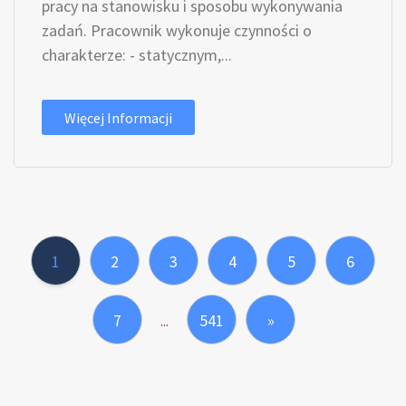
pracy na stanowisku i sposobu wykonywania
zadań. Pracownik wykonuje czynności o
charakterze: - statycznym,...
Więcej Informacji
1
2
3
4
5
6
7
541
»
...