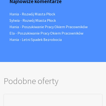
Najnowsze komentarze
Hania
-
Rozwój Miasta Płock
Sylwia
-
Rozwój Miasta Płock
Hania
-
Poszukiwanie Pracy Okiem Pracowników
Ela
-
Poszukiwanie Pracy Okiem Pracowników
Hania
-
Letni Spadek Bezrobocia
Podobne oferty