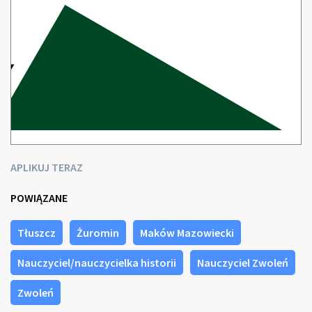
APLIKUJ TERAZ
POWIĄZANE
Tłuszcz
Żuromin
Maków Mazowiecki
Nauczyciel/nauczycielka historii
Nauczyciel Zwoleń
Zwoleń