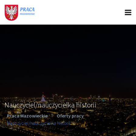
PRACA MAZOWIECKIE
CIEKAWOSTKI
OFERTY PRACY
PORADY REKRUTACYJNE
ROZWÓJ ZAWODOWY
Nauczyciel/nauczycielka historii
Praca Mazowieckie
>
Oferty pracy
>
Nauczyciel/nauczycielka historii