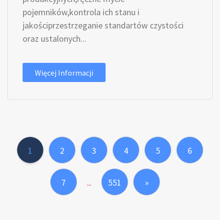
pojemników,kontrola ich stanu i
jakościprzestrzeganie standartów czystości
oraz ustalonych...
Więcej Informacji
1
2
3
4
5
6
7
551
»
...