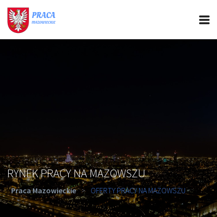
PRACA MAZOWIECKIE
CIEKAWOSTKI
OFERTY PRACY
PORADY REKRUTACYJNE
ROZWÓJ ZAWODOWY
RYNEK PRACY NA MAZOWSZU
Praca Mazowieckie
>
OFERTY PRACY NA MAZOWSZU