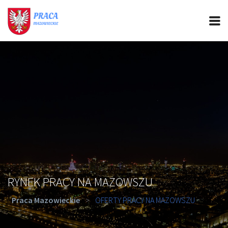
PRACA MAZOWIECKIE
CIEKAWOSTKI
OFERTY PRACY
PORADY REKRUTACYJNE
ROZWÓJ ZAWODOWY
RYNEK PRACY NA MAZOWSZU
Praca Mazowieckie
>
OFERTY PRACY NA MAZOWSZU