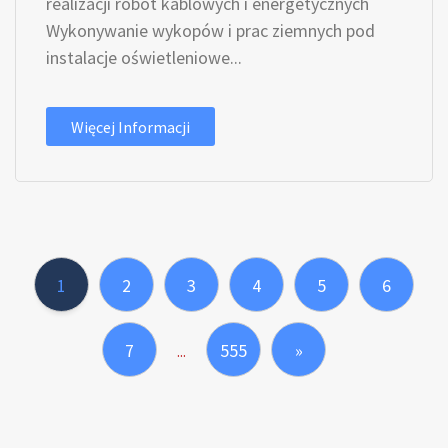
realizacji robót kablowych i energetycznych
Wykonywanie wykopów i prac ziemnych pod
instalacje oświetleniowe...
Więcej Informacji
1
2
3
4
5
6
7
555
»
...