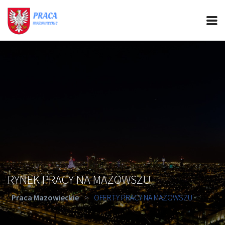
PRACA MAZOWIECKIE
CIEKAWOSTKI
OFERTY PRACY
PORADY REKRUTACYJNE
ROZWÓJ ZAWODOWY
RYNEK PRACY NA MAZOWSZU
Praca Mazowieckie
>
OFERTY PRACY NA MAZOWSZU