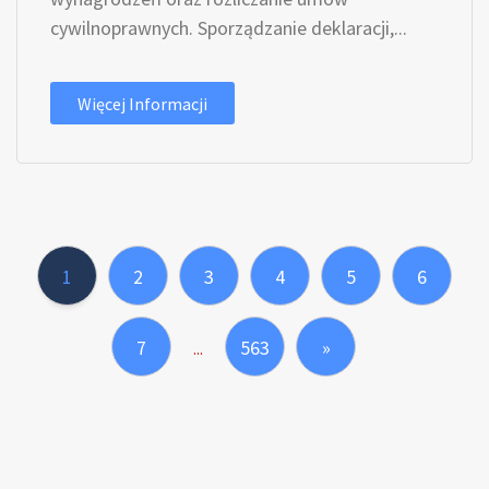
cywilnoprawnych. Sporządzanie deklaracji,...
Więcej Informacji
1
2
3
4
5
6
7
563
»
...