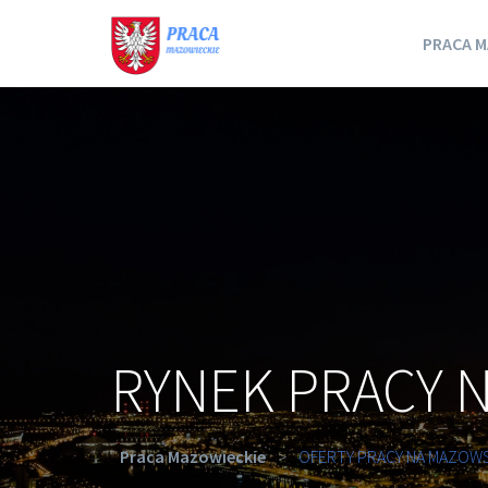
PRACA M
RYNEK PRACY 
Praca Mazowieckie
>
OFERTY PRACY NA MAZOW