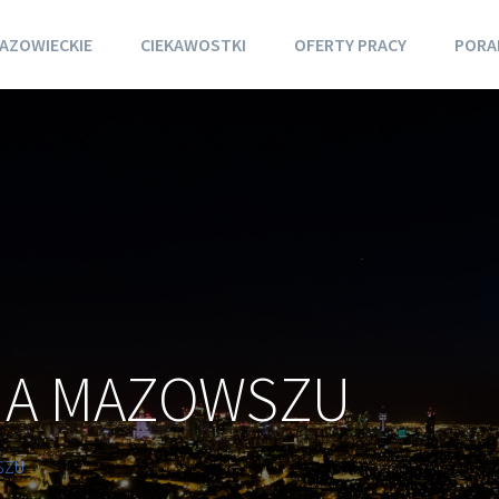
AZOWIECKIE
CIEKAWOSTKI
OFERTY PRACY
PORA
NA MAZOWSZU
SZU