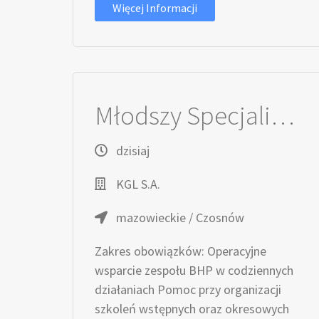
Więcej Informacji
Młodszy Specjalista / Młodsza Specjalistka ds. BHP
dzisiaj
KGL S.A.
mazowieckie / Czosnów
Zakres obowiązków: Operacyjne
wsparcie zespołu BHP w codziennych
działaniach Pomoc przy organizacji
szkoleń wstępnych oraz okresowych