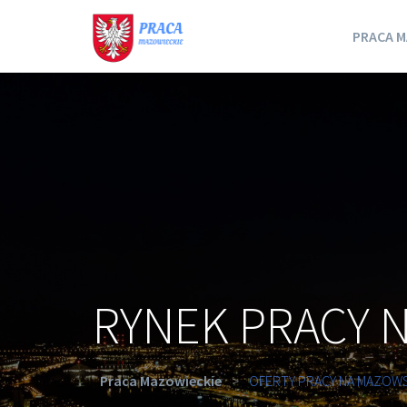
PRACA M
RYNEK PRACY 
Praca Mazowieckie
>
OFERTY PRACY NA MAZOW