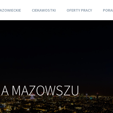
AZOWIECKIE
CIEKAWOSTKI
OFERTY PRACY
PORA
NA MAZOWSZU
SZU