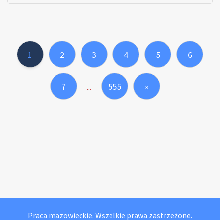
1
2
3
4
5
6
7
555
»
...
Praca mazowieckie. Wszelkie prawa zastrzeżone.