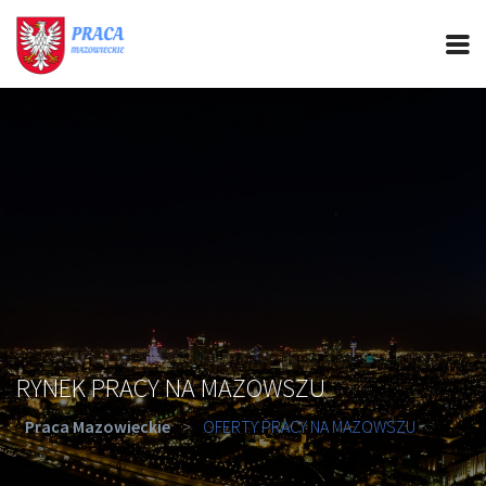
PRACA MAZOWIECKIE
CIEKAWOSTKI
OFERTY PRACY
PORADY REKRUTACYJNE
ROZWÓJ ZAWODOWY
RYNEK PRACY NA MAZOWSZU
Praca Mazowieckie
>
OFERTY PRACY NA MAZOWSZU