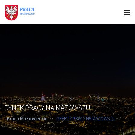
PRACA MAZOWIECKIE
CIEKAWOSTKI
OFERTY PRACY
PORADY REKRUTACYJNE
ROZWÓJ ZAWODOWY
RYNEK PRACY NA MAZOWSZU
Praca Mazowieckie
>
OFERTY PRACY NA MAZOWSZU