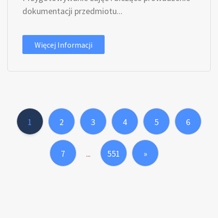
dokumentacji przedmiotu...
Więcej Informacji
1
2
3
4
5
6
7
551
»
...