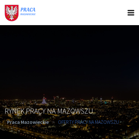
PRACA MAZOWIECKIE
CIEKAWOSTKI
OFERTY PRACY
PORADY REKRUTACYJNE
ROZWÓJ ZAWODOWY
RYNEK PRACY NA MAZOWSZU
Praca Mazowieckie
>
OFERTY PRACY NA MAZOWSZU