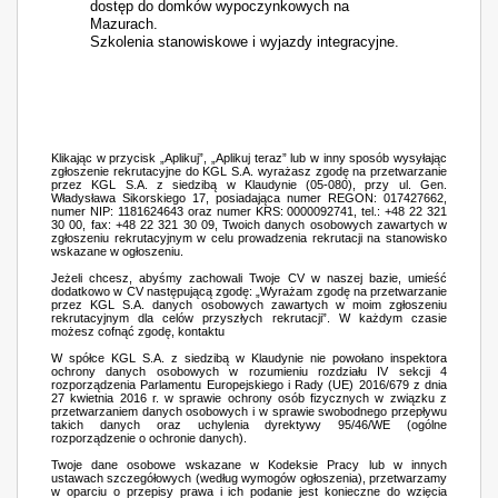
dostęp do domków wypoczynkowych na
Mazurach.
Szkolenia stanowiskowe i wyjazdy integracyjne.
Klikając w przycisk „Aplikuj”, „Aplikuj teraz” lub w inny sposób wysyłając
zgłoszenie rekrutacyjne do KGL S.A. wyrażasz zgodę na przetwarzanie
przez KGL S.A. z siedzibą w Klaudynie (05-080), przy ul. Gen.
Władysława Sikorskiego 17, posiadająca numer REGON: 017427662,
numer NIP: 1181624643 oraz numer KRS: 0000092741, tel.: +48 22 321
30 00, fax: +48 22 321 30 09, Twoich danych osobowych zawartych w
zgłoszeniu rekrutacyjnym w celu prowadzenia rekrutacji na stanowisko
wskazane w ogłoszeniu.
Jeżeli chcesz, abyśmy zachowali Twoje CV w naszej bazie, umieść
dodatkowo w CV następującą zgodę: „Wyrażam zgodę na przetwarzanie
przez KGL S.A. danych osobowych zawartych w moim zgłoszeniu
rekrutacyjnym dla celów przyszłych rekrutacji”. W każdym czasie
możesz cofnąć zgodę, kontaktu
W spółce KGL S.A. z siedzibą w Klaudynie nie powołano inspektora
ochrony danych osobowych w rozumieniu rozdziału IV sekcji 4
rozporządzenia Parlamentu Europejskiego i Rady (UE) 2016/679 z dnia
27 kwietnia 2016 r. w sprawie ochrony osób fizycznych w związku z
przetwarzaniem danych osobowych i w sprawie swobodnego przepływu
takich danych oraz uchylenia dyrektywy 95/46/WE (ogólne
rozporządzenie o ochronie danych).
Twoje dane osobowe wskazane w Kodeksie Pracy lub w innych
ustawach szczegółowych (według wymogów ogłoszenia), przetwarzamy
w oparciu o przepisy prawa i ich podanie jest konieczne do wzięcia