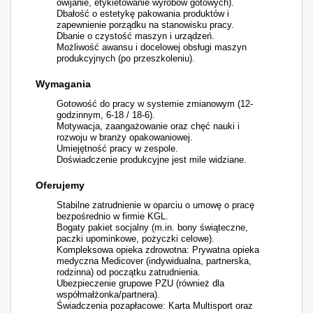
owijanie, etykietowanie wyrobów gotowych).
Dbałość o estetykę pakowania produktów i
zapewnienie porządku na stanowisku pracy.
Dbanie o czystość maszyn i urządzeń.
Możliwość awansu i docelowej obsługi maszyn
produkcyjnych (po przeszkoleniu).
Wymagania
Gotowość do pracy w systemie zmianowym (12-
godzinnym, 6-18 / 18-6).
Motywacja, zaangażowanie oraz chęć nauki i
rozwoju w branży opakowaniowej.
Umiejętność pracy w zespole.
Doświadczenie produkcyjne jest mile widziane.
Oferujemy
Stabilne zatrudnienie w oparciu o umowę o pracę
bezpośrednio w firmie KGL.
Bogaty pakiet socjalny (m.in. bony świąteczne,
paczki upominkowe, pożyczki celowe).
Kompleksowa opieka zdrowotna: Prywatna opieka
medyczna Medicover (indywidualna, partnerska,
rodzinna) od początku zatrudnienia.
Ubezpieczenie grupowe PZU (również dla
współmałżonka/partnera).
Świadczenia pozapłacowe: Karta Multisport oraz