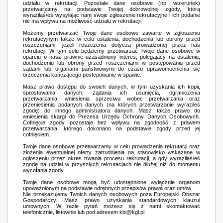
udziału w rekrutacji. Pozostałe dane osobowe (np. wizerunek)
przetwarzamy na podstawie Twojej dobrowolnej zgody, którą
wyraziłaś/eś wysyłając nam swoje zgłoszenie rekrutacyjne i ich podanie
nie ma wpływu na możliwość udziału w rekrutacji.
Możemy przetwarzać Twoje dane osobowe zawarte w zgłoszeniu
rekrutacyjnym także w celu ustalenia, dochodzenia lub obrony przed
roszczeniami, jeżeli roszczenia dotyczą prowadzonej przez nas
rekrutacji. W tym celu będziemy przetwarzać Twoje dane osobowe w
oparciu o nasz prawnie uzasadniony interes, polegający na ustaleniu,
dochodzeniu lub obrony przed roszczeniami w postępowaniu przed
sądami lub organami państwowymi do czasu uprawomocnienia się
orzeczenia kończącego postepowanie w spawie.
Masz prawo dostępu do swoich danych, w tym uzyskania ich kopii,
sprostowania danych, żądania ich usunięcia, ograniczenia
przetwarzania, wniesienia sprzeciwu wobec przetwarzania oraz
przeniesienia podanych danych (na których przetwarzanie wyraziłeś
zgodę) do innego administratora danych. Masz także prawo do
wniesienia skargi do Prezesa Urzędu Ochrony Danych Osobowych.
Cofnięcie zgody pozostaje bez wpływu na zgodność z prawem
przetwarzania, którego dokonano na podstawie zgody przed jej
cofnięciem.
Twoje dane osobowe przetwarzamy w celu prowadzenia rekrutacji oraz
złożenia ewentualnej oferty zatrudnienia na stanowisko wskazane w
ogłoszeniu przez okres trwania procesu rekrutacji, a gdy wyraziłaś/eś
zgodę na udział w przyszłych rekrutacjach nie dłużej niż do momentu
wycofania zgody.
Twoje dane osobowe mogą być udostępnione wyłącznie organom
upoważnionym na podstawie odrębnych przepisów prawa oraz umów.
Nie przekazujemy Twoich danych osobowych poza Europejski Obszar
Gospodarczy. Masz prawo uzyskania standardowych klauzul
umownych. W razie pytań możesz się z nami skontaktować
telefonicznie, listownie lub pod adresem kbi@kgl.pl.