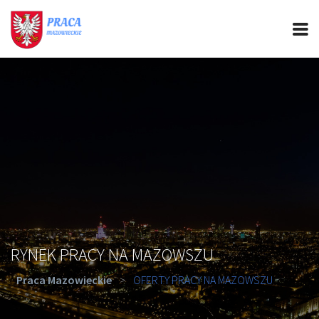
PRACA MAZOWIECKIE
CIEKAWOSTKI
OFERTY PRACY
PORADY REKRUTACYJNE
ROZWÓJ ZAWODOWY
RYNEK PRACY NA MAZOWSZU
Praca Mazowieckie
>
OFERTY PRACY NA MAZOWSZU