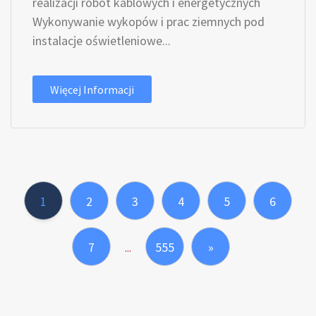
realizacji robót kablowych i energetycznych
Wykonywanie wykopów i prac ziemnych pod
instalacje oświetleniowe...
Więcej Informacji
1
2
3
4
5
6
7
555
»
...