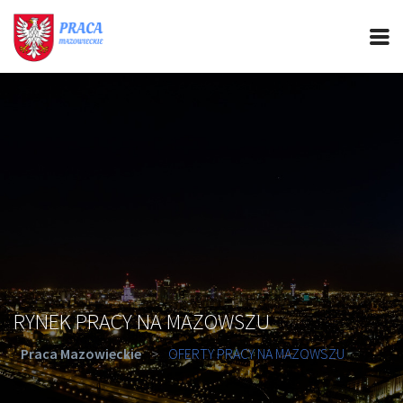
PRACA MAZOWIECKIE
CIEKAWOSTKI
OFERTY PRACY
PORADY REKRUTACYJNE
ROZWÓJ ZAWODOWY
RYNEK PRACY NA MAZOWSZU
Praca Mazowieckie
>
OFERTY PRACY NA MAZOWSZU