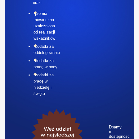
oraz:
premia
miesięczna
uzależniona
od realizacji
wskaźników
dodatki za
oddelegowanie
dodatki za
pracę w nocy
dodatki za
pracę w
niedzielę i
święta
Dbamy
o
dostępność