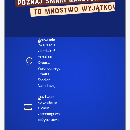
doskonała
lokalizacja,
zaledwie 5
minut od
Dworca
Wschodniego
i metra
Stadion
Narodowy,
możliwość
korzystania
z kasy
zapomogowo-
pożyczkowej,