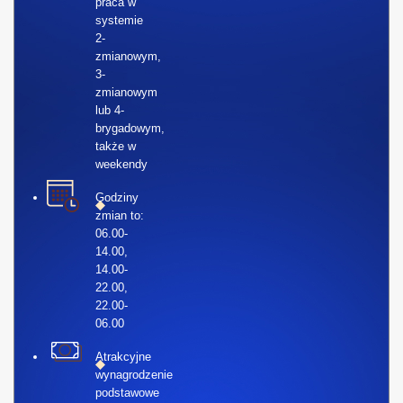
praca w
systemie
2-
zmianowym,
3-
zmianowym
lub 4-
brygadowym,
także w
weekendy
Godziny
zmian to:
06.00-
14.00,
14.00-
22.00,
22.00-
06.00
Atrakcyjne
wynagrodzenie
podstawowe