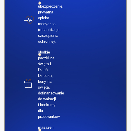
ubezpieczenie,
prywatna
opieka
medyczna
(rehabilitacje,
szczepienia
ochronne),
słodkie
paczki na
święta i
Dzień
Dziecka,
bony na
święta,
dofinansowanie
do wakacji
i konkursy
dla
pracowników,
masaże i