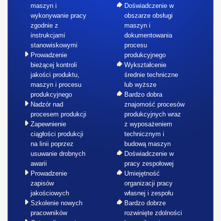
maszyn i
Doświadczenie w
wykonywanie pracy
obszarze obsługi
zgodnie z
maszyn i
instrukcjami
dokumentowania
stanowiskowymi
procesu
Prowadzenie
produkcyjnego
bieżącej kontroli
Wykształcenie
jakości produktu,
średnie techniczne
maszyn i procesu
lub wyższe
produkcyjnego
Bardzo dobra
Nadzór nad
znajomość procesów
procesem produkcji
produkcyjnych wraz
Zapewnienie
z wyposażeniem
ciągłości produkcji
technicznym i
na linii poprzez
budową maszyn
usuwanie drobnych
Doświadczenie w
awarii
pracy zespołowej
Prowadzenie
Umiejętność
zapisów
organizacji pracy
jakościowych
własnej i zespołu
Szkolenie nowych
Bardzo dobrze
pracowników
rozwinięte zdolności