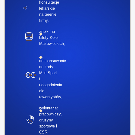
konsultacje
lekarskie
na terenie
firmy,
zniżki na
bilety Kolei
Mazowieckich,
dofinansowanie
do karty
MultiSport
i
udogodnienia
dla
rowerzystów,
wolontariat
pracowniczy,
drużyny
sportowe i
CSR,