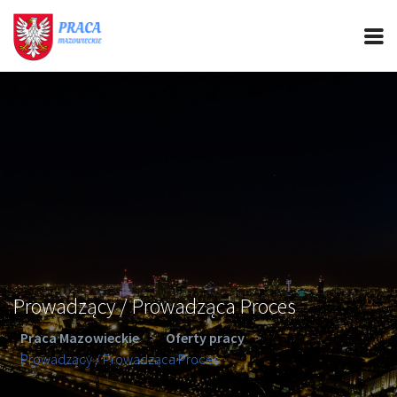
PRACA MAZOWIECKIE
CIEKAWOSTKI
OFERTY PRACY
PORADY REKRUTACYJNE
ROZWÓJ ZAWODOWY
Prowadzący / Prowadząca Proces
Praca Mazowieckie
>
Oferty pracy
>
Prowadzący / Prowadząca Proces