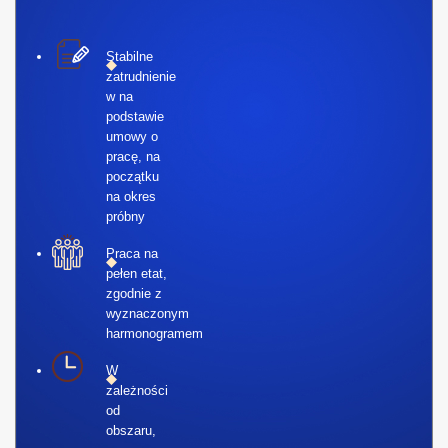
Stabilne
zatrudnienie
w na
podstawie
umowy o
pracę, na
początku
na okres
próbny
Praca na
pełen etat,
zgodnie z
wyznaczonym
harmonogramem
W
zależności
od
obszaru,