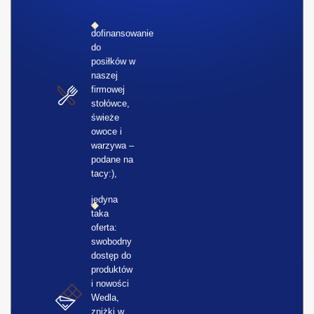
dofinansowanie
do
posiłków w
naszej
firmowej
stołówce,
świeże
owoce i
warzywa –
podane na
tacy:),
jedyna
taka
oferta:
swobodny
dostęp do
produktów
i nowości
Wedla,
zniżki w