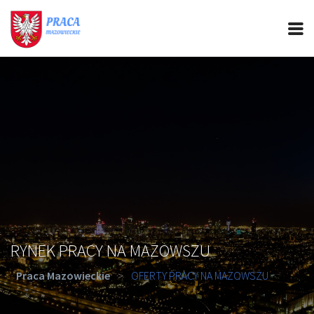
PRACA MAZOWIECKIE
CIEKAWOSTKI
OFERTY PRACY
PORADY REKRUTACYJNE
ROZWÓJ ZAWODOWY
RYNEK PRACY NA MAZOWSZU
Praca Mazowieckie
>
OFERTY PRACY NA MAZOWSZU