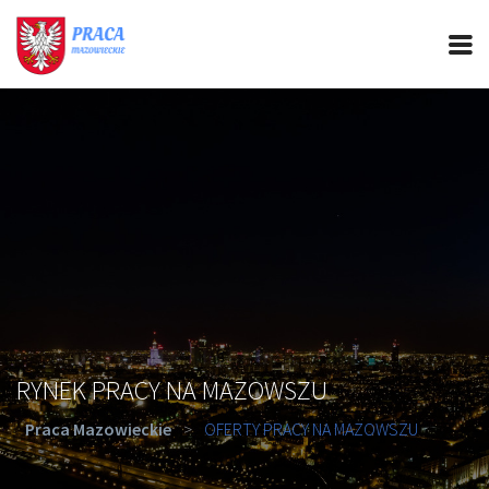
PRACA MAZOWIECKIE
CIEKAWOSTKI
OFERTY PRACY
PORADY REKRUTACYJNE
ROZWÓJ ZAWODOWY
RYNEK PRACY NA MAZOWSZU
Praca Mazowieckie
>
OFERTY PRACY NA MAZOWSZU