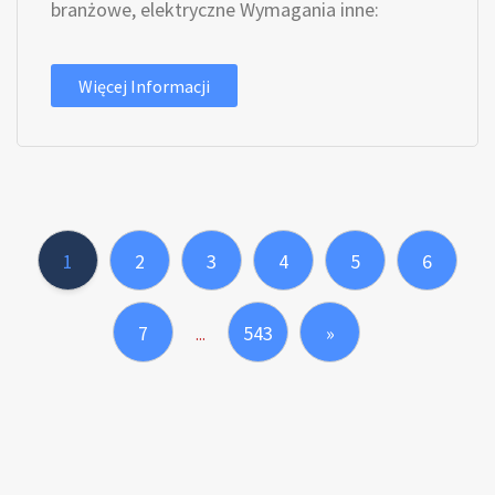
branżowe, elektryczne Wymagania inne:
Więcej Informacji
1
2
3
4
5
6
7
543
»
...