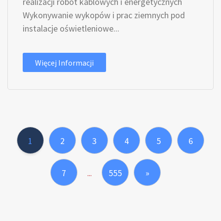
realizacji robót kablowych i energetycznych
Wykonywanie wykopów i prac ziemnych pod
instalacje oświetleniowe...
Więcej Informacji
1
2
3
4
5
6
7
555
»
...