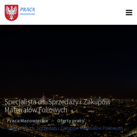
PRACA MAZOWIECKIE
CIEKAWOSTKI
OFERTY PRACY
PORADY REKRUTACYJNE
ROZWÓJ ZAWODOWY
Specjalista ds. Sprzedaży i Zakupów
Materiałów Foliowych
Praca Mazowieckie
>
Oferty pracy
>
Specjalista ds. Sprzedaży i Zakupów Materiałów Foliowych