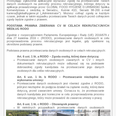
Przesyłając zgłoszenie aplikacyjne wyrażasz zgodę na przetwarzanie Twoich
danych osobowych na potrzeby procesu rekrutacyjnego, którego dotyczy ta
aplikacja prowadzonego przez GLOBAL FOOD HYGIENE D.URBAŃSKI Spółka
Komandytowa z siedzibą w Sieradzu,. Kuśnie 41D, Sieradz 98-200 e-mail
kariera@globalhygiene.pl („Administrator”). Możesz cofnąć zgodę w każdym
czasie, jednak w takim wypadku przetwarzanie Twoich danych przed cofnięciem
zgody będzie zgodne z prawem.
PODSTAWA PRAWNA ZBIERANIA CV W CELACH REKRUTACYJNYCH
WEDŁUG RODO
Zgodnie z rozporządzeniem Parlamentu Europejskiego i Rady (UE) 2016/679 z
dnia 27 kwietnia 2016 r. (RODO), przetwarzanie danych osobowych w celu
przeprowadzenia procesu rekrutacyjnego jest legalne, gdy spełnione są
określone podstawy prawne.
Podstawa prawna przetwarzania danych osobowych w celach rekrutacyjnych:
Art. 6 ust. 1 lit. a RODO – Zgoda osoby, której dane dotyczą:
Przetwarzanie danych osobowych zawartych w CV i innych
dokumentach rekrutacyjnych może odbywać się na podstawie
dobrowolnej zgody kandydata na przetwarzanie jego danych
osobowych dla celów rekrutacyjnych.
Art. 6 ust. 1 lit. b RODO – Przetwarzanie niezbędne do
wykonania umowy:
Przetwarzanie danych osobowych jest również zgodne z RODO,
jeśli jest niezbędne do podjęcia działań na żądanie osoby, której dane
dotyczą, przed zawarciem umowy. Oznacza to, że przetwarzanie
danych kandydata jest konieczne w celu przeprowadzenia procesu
rekrutacyjnego, który może prowadzić do zawarcia umowy o pracę.
Art. 6 ust. 1 lit. c RODO – Obowiązek prawny:
W niektórych przypadkach przetwarzanie danych osobowych
kandydatów może być wymagane przez przepisy prawa pracy, co
również stanowi legalną podstawę przetwarzania danych.