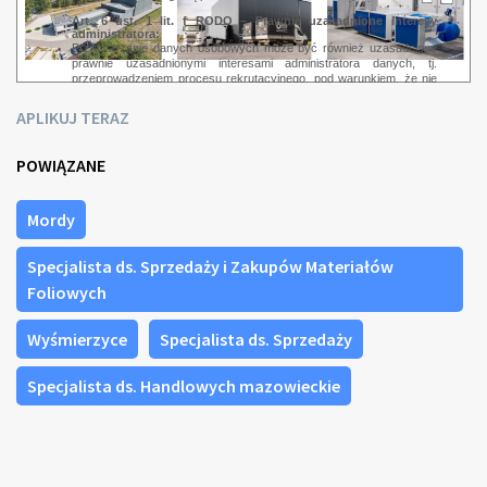
Art. 6 ust. 1 lit. f RODO – Prawnie uzasadnione interesy
administratora:
Przetwarzanie danych osobowych może być również uzasadnione
prawnie uzasadnionymi interesami administratora danych, tj.
przeprowadzeniem procesu rekrutacyjnego, pod warunkiem, że nie
narusza to praw i wolności osoby, której dane dotyczą.
APLIKUJ TERAZ
POWIĄZANE
Mordy
Specjalista ds. Sprzedaży i Zakupów Materiałów
Foliowych
Wyśmierzyce
Specjalista ds. Sprzedaży
Specjalista ds. Handlowych mazowieckie