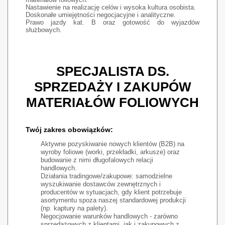
Nastawienie na realizację celów i wysoka kultura osobista.
Doskonałe umiejętności negocjacyjne i analityczne.
Prawo jazdy kat. B oraz gotowość do wyjazdów
służbowych.
SPECJALISTA DS.
SPRZEDAŻY I ZAKUPÓW
MATERIAŁÓW FOLIOWYCH
Twój zakres obowiązków:
Aktywne pozyskiwanie nowych klientów (B2B) na
wyroby foliowe (worki, przekładki, arkusze) oraz
budowanie z nimi długofalowych relacji
handlowych.
Działania tradingowe/zakupowe: samodzielne
wyszukiwanie dostawców zewnętrznych i
producentów w sytuacjach, gdy klient potrzebuje
asortymentu spoza naszej standardowej produkcji
(np. kaptury na palety).
Negocjowanie warunków handlowych - zarówno
sprzedażowych z klientami, jak i zakupowych z