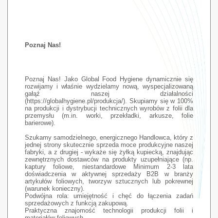
Poznaj Nas!
Poznaj Nas! Jako Global Food Hygiene dynamicznie się
rozwijamy i właśnie wydzielamy nową, wyspecjalizowaną
gałąź naszej działalności
(https://globalhygiene.pl/produkcja/). Skupiamy się w 100%
na produkcji i dystrybucji technicznych wyrobów z folii dla
przemysłu (m.in. worki, przekładki, arkusze, folie
barierowe).
Szukamy samodzielnego, energicznego Handlowca, który z
jednej strony skutecznie sprzeda moce produkcyjne naszej
fabryki, a z drugiej - wykaże się żyłką kupiecką, znajdując
zewnętrznych dostawców na produkty uzupełniające (np.
kaptury foliowe, niestandardowe Minimum 2-3 lata
doświadczenia w aktywnej sprzedaży B2B w branży
artykułów foliowych, tworzyw sztucznych lub pokrewnej
(warunek konieczny).
Podwójna rola: umiejętność i chęć do łączenia zadań
sprzedażowych z funkcją zakupową.
Praktyczna znajomość technologii produkcji folii i
materiałów foliowych.