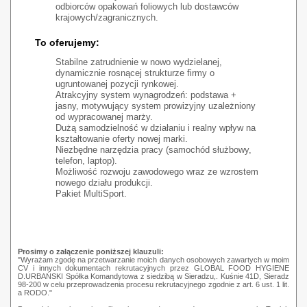
odbiorców opakowań foliowych lub dostawców
krajowych/zagranicznych.
To oferujemy:
Stabilne zatrudnienie w nowo wydzielanej,
dynamicznie rosnącej strukturze firmy o
ugruntowanej pozycji rynkowej.
Atrakcyjny system wynagrodzeń: podstawa +
jasny, motywujący system prowizyjny uzależniony
od wypracowanej marży.
Dużą samodzielność w działaniu i realny wpływ na
kształtowanie oferty nowej marki.
Niezbędne narzędzia pracy (samochód służbowy,
telefon, laptop).
Możliwość rozwoju zawodowego wraz ze wzrostem
nowego działu produkcji.
Pakiet MultiSport.
Prosimy o załączenie poniższej klauzuli:
"Wyrażam zgodę na przetwarzanie moich danych osobowych zawartych w moim
CV i innych dokumentach rekrutacyjnych przez GLOBAL FOOD HYGIENE
D.URBAŃSKI Spółka Komandytowa z siedzibą w Sieradzu,. Kuśnie 41D, Sieradz
98-200 w celu przeprowadzenia procesu rekrutacyjnego zgodnie z art. 6 ust. 1 lit.
a RODO."