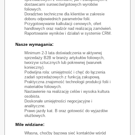
dostawcami surowców/gotowych wyrobów
foliowych.
Doradztwo techniczne dla klientów w zakresie
doboru odpowiednich parametrów folii.
Przygotowywanie kalkulacji cenowych, ofert
handlowych oraz nadzór nad realizacją zamówień.
Raportowanie wyników i działań w systemie CRM.
Nasze wymagania:
Minimum 2-3 lata doświadczenia w aktywnej
sprzedaży B2B w branży artykułów foliowych,
tworzyw sztucznych lub pokrewnej (warunek
konieczny).
Podwójna rola: umiejętność i chęć do łączenia
zadań sprzedażowych z funkcją zakupową.
Praktyczna znajomość technologii produkcji folii i
materiałów foliowych.
Nastawienie na realizację celów i wysoka kultura
osobista.
Doskonałe umiejętności negocjacyjne i
analityczne.
Prawo jazdy kat. B oraz gotowość do wyjazdów
służbowych.
Mile widziane:
Własna, choćby bazowa sieć kontaktów wśród