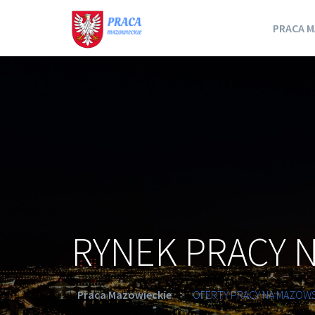
PRACA M
RYNEK PRACY 
Praca Mazowieckie
>
OFERTY PRACY NA MAZOW