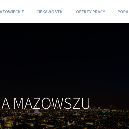
AZOWIECKIE
CIEKAWOSTKI
OFERTY PRACY
PORA
NA MAZOWSZU
SZU