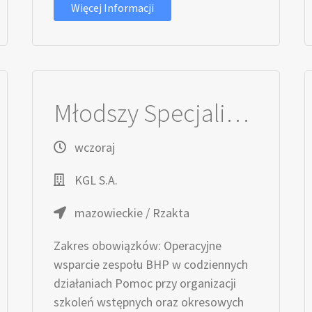
Więcej Informacji
Młodszy Specjalista / Młodsza Specjalistka ds. BHP
wczoraj
KGL S.A.
mazowieckie / Rzakta
Zakres obowiązków: Operacyjne
wsparcie zespołu BHP w codziennych
działaniach Pomoc przy organizacji
szkoleń wstępnych oraz okresowych