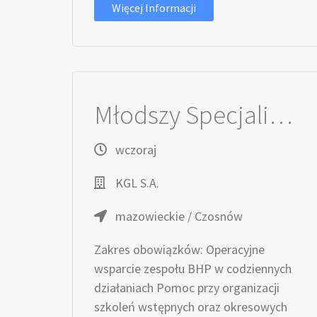
Więcej Informacji
Młodszy Specjalista / Młodsza Specjalistka ds. BHP
wczoraj
KGL S.A.
mazowieckie / Czosnów
Zakres obowiązków: Operacyjne
wsparcie zespołu BHP w codziennych
działaniach Pomoc przy organizacji
szkoleń wstępnych oraz okresowych