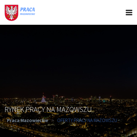
PRACA MAZOWIECKIE
CIEKAWOSTKI
OFERTY PRACY
PORADY REKRUTACYJNE
ROZWÓJ ZAWODOWY
RYNEK PRACY NA MAZOWSZU
Praca Mazowieckie
>
OFERTY PRACY NA MAZOWSZU