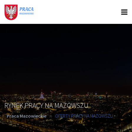
PRACA MAZOWIECKIE
CIEKAWOSTKI
OFERTY PRACY
PORADY REKRUTACYJNE
ROZWÓJ ZAWODOWY
RYNEK PRACY NA MAZOWSZU
Praca Mazowieckie
>
OFERTY PRACY NA MAZOWSZU