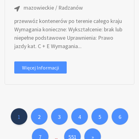
mazowieckie / Radzanów
przewwóz kontenerów po terenie całego kraju
Wymagania konieczne: Wykształcenie: brak lub
niepełne podstawowe Uprawnienia: Prawo
jazdy kat. C + E Wymagania...
Więcej Informacji
1
2
3
4
5
6
7
551
»
...