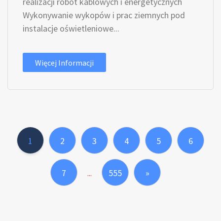
realizacji robót kablowych i energetycznych
Wykonywanie wykopów i prac ziemnych pod
instalacje oświetleniowe...
Więcej Informacji
1
2
3
4
5
6
7
555
»
...