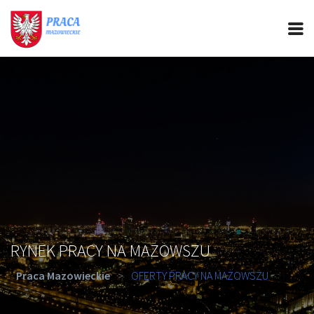
PRACA MAZOWIECKIE
CIEKAWOSTKI
OFERTY PRACY
PORADY REKRUTACYJNE
ROZWÓJ ZAWODOWY
RYNEK PRACY NA MAZOWSZU
Praca Mazowieckie
>
OFERTY PRACY NA MAZOWSZU