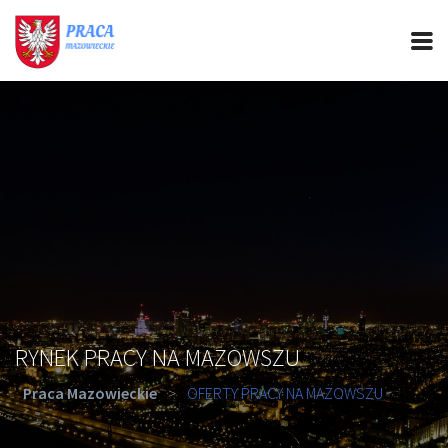
PRACA MAZOWIECKIE
CIEKAWOSTKI
OFERTY PRACY
PORADY REKRUTACYJNE
ROZWÓJ ZAWODOWY
RYNEK PRACY NA MAZOWSZU
Praca Mazowieckie
>
OFERTY PRACY NA MAZOWSZU