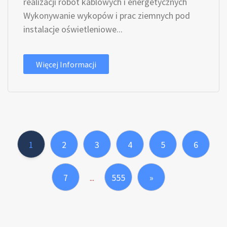
realizacji robót kablowych i energetycznych
Wykonywanie wykopów i prac ziemnych pod
instalacje oświetleniowe...
Więcej Informacji
1
2
3
4
5
6
7
555
»
...