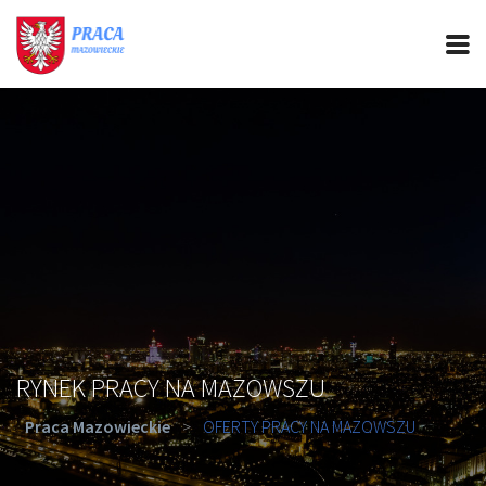
PRACA MAZOWIECKIE
CIEKAWOSTKI
OFERTY PRACY
PORADY REKRUTACYJNE
ROZWÓJ ZAWODOWY
RYNEK PRACY NA MAZOWSZU
Praca Mazowieckie
>
OFERTY PRACY NA MAZOWSZU