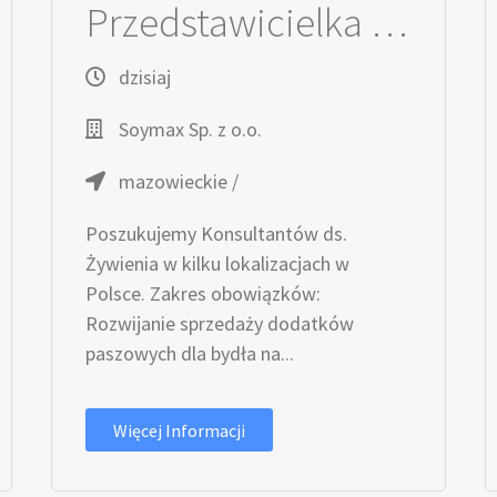
Przedstawicielka / Przedstawiciel Handlowy ds. Żywienia Zwierząt
dzisiaj
Soymax Sp. z o.o.
mazowieckie /
Poszukujemy Konsultantów ds.
Żywienia w kilku lokalizacjach w
Polsce. Zakres obowiązków:
Rozwijanie sprzedaży dodatków
paszowych dla bydła na...
Więcej Informacji