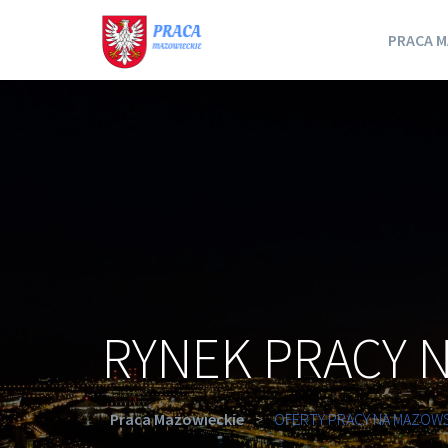
PRACA M
RYNEK PRACY 
Praca Mazowieckie
>
OFERTY PRACY NA MAZOW