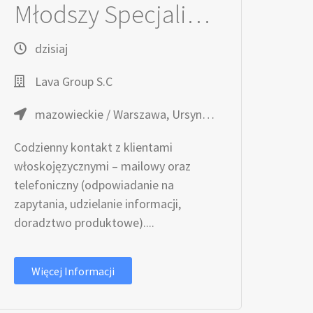
Młodszy Specjalista ds. obsługi klienta z językiem włoskim
dzisiaj
Lava Group S.C
mazowieckie / Warszawa, Ursynów, obok stacji Metro Stokłosy
Codzienny kontakt z klientami
włoskojęzycznymi – mailowy oraz
telefoniczny (odpowiadanie na
zapytania, udzielanie informacji,
doradztwo produktowe)....
Więcej Informacji