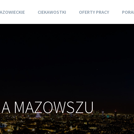
AZOWIECKIE
CIEKAWOSTKI
OFERTY PRACY
PORA
NA MAZOWSZU
SZU