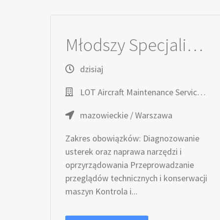
Młodszy Specjalista ds. Obsługi sprzętu GSE (K/M)
dzisiaj
LOT Aircraft Maintenance Services Sp. z o.o.
mazowieckie / Warszawa
Zakres obowiązków: Diagnozowanie
usterek oraz naprawa narzędzi i
oprzyrządowania Przeprowadzanie
przeglądów technicznych i konserwacji
maszyn Kontrola i...