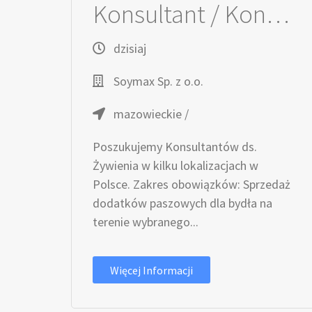
Konsultant / Konsultantka ds. żywienia
dzisiaj
Soymax Sp. z o.o.
mazowieckie /
Poszukujemy Konsultantów ds.
Żywienia w kilku lokalizacjach w
Polsce. Zakres obowiązków: Sprzedaż
dodatków paszowych dla bydła na
terenie wybranego...
Więcej Informacji