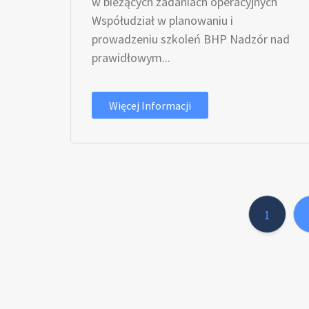
w bieżących zadaniach operacyjnych
Współudział w planowaniu i
prowadzeniu szkoleń BHP Nadzór nad
prawidłowym...
Więcej Informacji
1