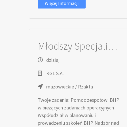
Więcej Informacji
Młodszy Specjalista / Młodsza Specjalistka ds. BHP
dzisiaj
KGL S.A.
mazowieckie / Rzakta
Twoje zadania: Pomoc zespołowi BHP
w bieżących zadaniach operacyjnych
Współudział w planowaniu i
prowadzeniu szkoleń BHP Nadzór nad