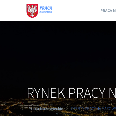
PRACA M
RYNEK PRACY 
Praca Mazowieckie
>
OFERTY PRACY NA MAZOW