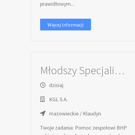
prawidłowym...
Więcej Informacji
Młodszy Specjalista / Młodsza Specjalistka ds. BHP
dzisiaj
KGL S.A.
mazowieckie / Klaudyn
Twoje zadania: Pomoc zespołowi BHP