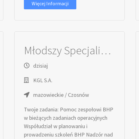
Więcej Informacji
Młodszy Specjalista / Młodsza Specjalistka ds. BHP
dzisiaj
KGL S.A.
mazowieckie / Czosnów
Twoje zadania: Pomoc zespołowi BHP
w bieżących zadaniach operacyjnych
Współudział w planowaniu i
prowadzeniu szkoleń BHP Nadzór nad