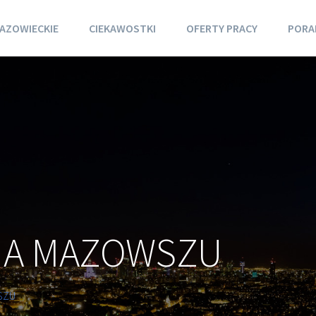
AZOWIECKIE
CIEKAWOSTKI
OFERTY PRACY
PORA
NA MAZOWSZU
SZU