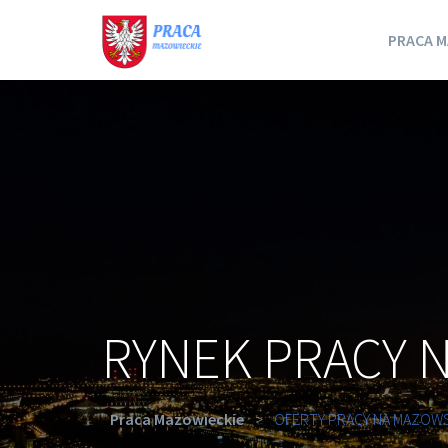
PRACA M
RYNEK PRACY 
Praca Mazowieckie
>
OFERTY PRACY NA MAZOW