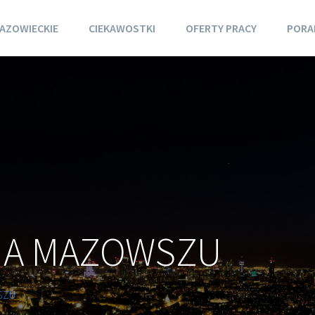
AZOWIECKIE
CIEKAWOSTKI
OFERTY PRACY
PORA
NA MAZOWSZU
SZU