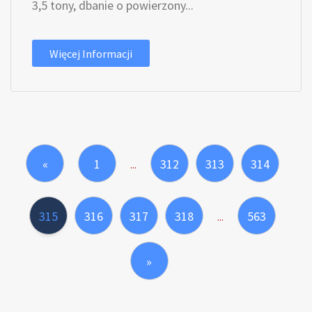
3,5 tony, dbanie o powierzony...
Więcej Informacji
«
1
312
313
314
...
315
316
317
318
563
...
»