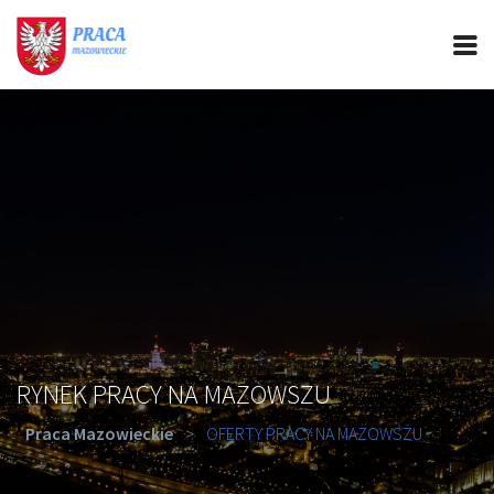
PRACA MAZOWIECKIE
CIEKAWOSTKI
OFERTY PRACY
PORADY REKRUTACYJNE
ROZWÓJ ZAWODOWY
RYNEK PRACY NA MAZOWSZU
Praca Mazowieckie
>
OFERTY PRACY NA MAZOWSZU