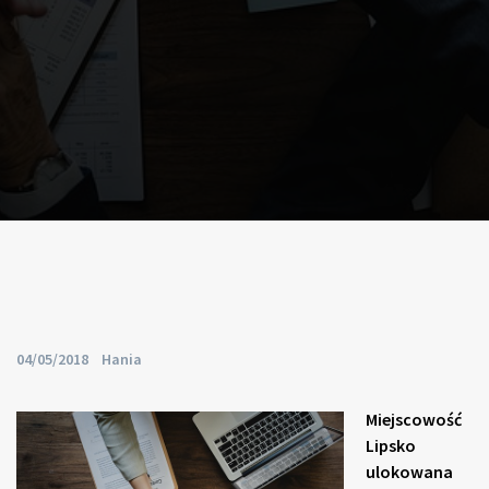
By
04/05/2018
Hania
Miejscowość
Lipsko
ulokowana