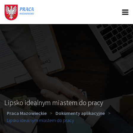
PRACA MAZOWIECKIE
CIEKAWOSTKI
OFERTY PRACY
PORADY REKRUTACYJNE
ROZWÓJ ZAWODOWY
Lipsko idealnym miastem do pracy
Praca Mazowieckie
>
Dokumenty aplikacyjne
>
Lipsko idealnym miastem do pracy