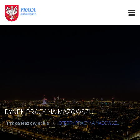
PRACA MAZOWIECKIE
CIEKAWOSTKI
OFERTY PRACY
PORADY REKRUTACYJNE
ROZWÓJ ZAWODOWY
RYNEK PRACY NA MAZOWSZU
Praca Mazowieckie
>
OFERTY PRACY NA MAZOWSZU