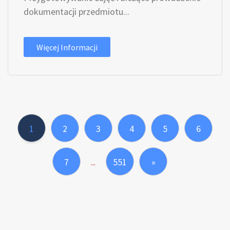
dokumentacji przedmiotu...
Więcej Informacji
1
2
3
4
5
6
7
551
»
...