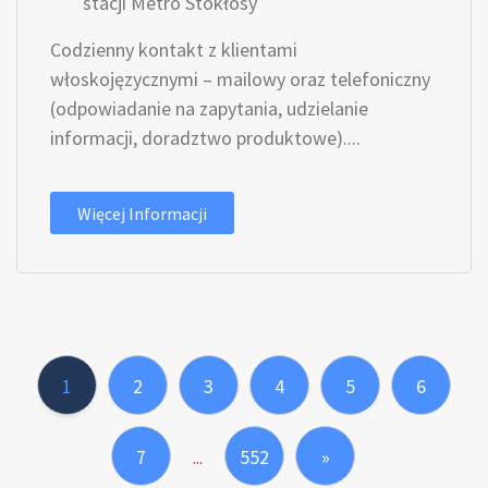
stacji Metro Stokłosy
Codzienny kontakt z klientami
włoskojęzycznymi – mailowy oraz telefoniczny
(odpowiadanie na zapytania, udzielanie
informacji, doradztwo produktowe)....
Więcej Informacji
1
2
3
4
5
6
7
552
»
...