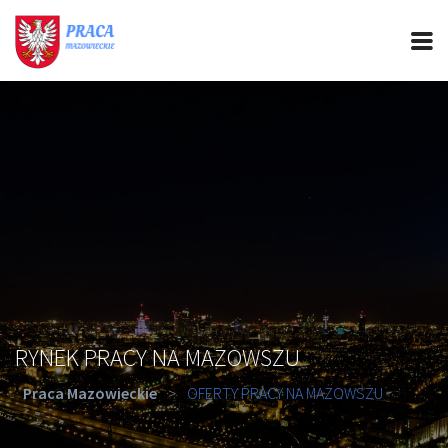
PRACA MAZOWIECKIE
CIEKAWOSTKI
OFERTY PRACY
PORADY REKRUTACYJNE
ROZWÓJ ZAWODOWY
RYNEK PRACY NA MAZOWSZU
Praca Mazowieckie
>
OFERTY PRACY NA MAZOWSZU