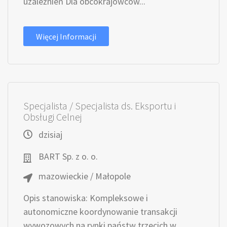
uzależnień Dla obcokrajowców...
Więcej Informacji
Specjalista / Specjalista ds. Eksportu i
Obsługi Celnej
dzisiaj
BART Sp. z o. o.
mazowieckie / Małopole
Opis stanowiska: Kompleksowe i
autonomiczne koordynowanie transakcji
wywozowych na rynki państw trzecich w