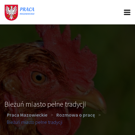
PRACA MAZOWIECKIE
CIEKAWOSTKI
OFERTY PRACY
PORADY REKRUTACYJNE
ROZWÓJ ZAWODOWY
Bieżuń miasto pełne tradycji
Praca Mazowieckie
>
Rozmowa o pracę
>
Bieżuń miasto pełne tradycji