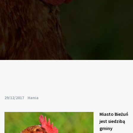
By
29/12/2017
Hania
Miasto Bieżuń
jest siedzibą
gminy