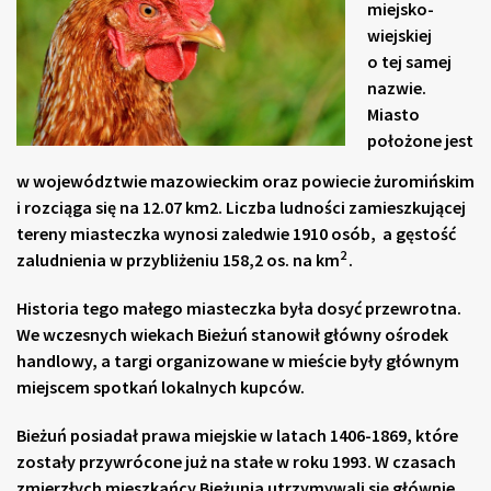
miejsko-
wiejskiej
o tej samej
nazwie.
Miasto
położone jest
w województwie mazowieckim oraz powiecie żuromińskim
i rozciąga się na 12.07 km2. Liczba ludności zamieszkującej
tereny miasteczka wynosi zaledwie 1910 osób, a gęstość
2
zaludnienia w przybliżeniu 158,2 os. na km
.
Historia tego małego miasteczka była dosyć przewrotna.
We wczesnych wiekach Bieżuń stanowił główny ośrodek
handlowy, a targi organizowane w mieście były głównym
miejscem spotkań lokalnych kupców.
Bieżuń posiadał prawa miejskie w latach 1406-1869, które
zostały przywrócone już na stałe w roku 1993. W czasach
zmierzłych mieszkańcy Bieżunia utrzymywali się głównie