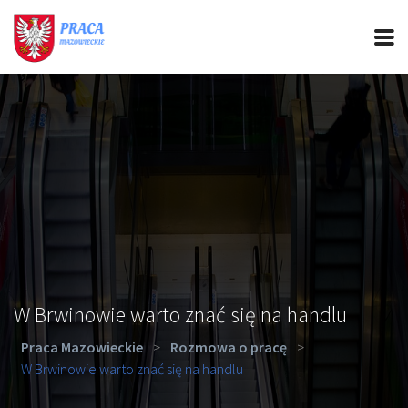
PRACA MAZOWIECKIE
CIEKAWOSTKI
OFERTY PRACY
PORADY REKRUTACYJNE
ROZWÓJ ZAWODOWY
W Brwinowie warto znać się na handlu
Praca Mazowieckie
>
Rozmowa o pracę
>
W Brwinowie warto znać się na handlu