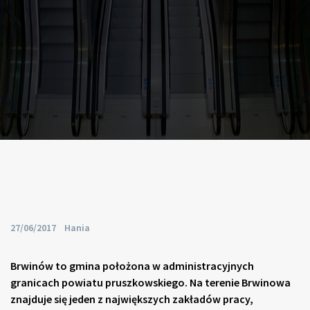
By
27/06/2017
Hania
Brwinów to gmina położona w administracyjnych
granicach powiatu pruszkowskiego. Na terenie Brwinowa
znajduje się jeden z największych zakładów pracy,