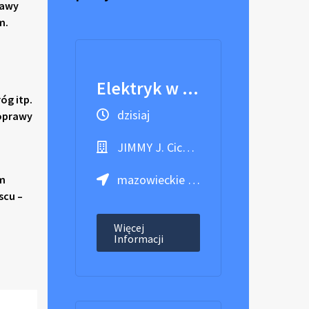
rawy
m.
Elektryk w branży elektroenergetycznej
óg itp.
dzisiaj
poprawy
JIMMY J. Cichocki J. Zandberg Spółka Jawna
mazowieckie / Warszawa, Ursynów
om
scu –
Więcej
Informacji