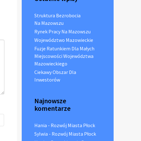
Struktura Bezrobocia
Na Mazowszu
Rynek Pracy Na Mazowszu
Województwo Mazowieckie
Fuzje Ratunkiem Dla Małych
Miejscowości Województwa
Mazowieckiego
Ciekawy Obszar Dla
Inwestorów
Najnowsze
komentarze
Hania
-
Rozwój Miasta Płock
Sylwia
-
Rozwój Miasta Płock