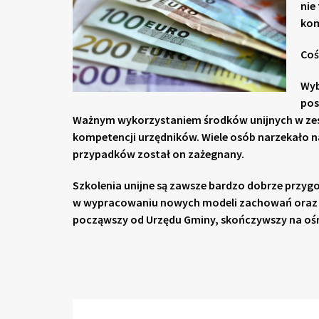
nie
kom
Coś
Wyb
pos
Ważnym wykorzystaniem środków unijnych w zes
kompetencji urzędników. Wiele osób narzekało na
przypadków został on zażegnany.
Szkolenia unijne są zawsze bardzo dobrze prz
w wypracowaniu nowych modeli zachowań oraz ks
począwszy od Urzędu Gminy, skończywszy na o