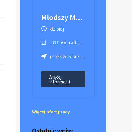
Młodszy Magazynier ds. Części Lotniczych (K/M)
dzisiaj
LOT Aircraft Maintenance Services Sp. z o.o.
mazowieckie / Warszawa
Więcej
Informacji
Więcej ofert pracy
Ostatnie wpisy