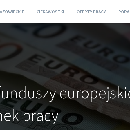
AZOWIECKIE
CIEKAWOSTKI
OFERTY PRACY
PORA
funduszy europejski
nek pracy