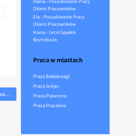
Hania
-
Poszukiwanie Pracy
Okiem Pracowników
Ela
-
Poszukiwanie Pracy
Okiem Pracowników
Hania
-
Letni Spadek
Bezrobocia
Praca w miastach
Praca Białobrzegi
Praca Grójec
Czym są roboty publiczne?
Praca Piaseczno
Praca Pruszków