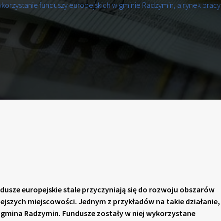
korzystanie funduszy europejskich w gminie Radzymin, a rynek pracy
dusze europejskie stale przyczyniają się do rozwoju obszarów
ejszych miejscowości. Jednym z przykładów na takie działanie
 gmina Radzymin. Fundusze zostały w niej wykorzystane