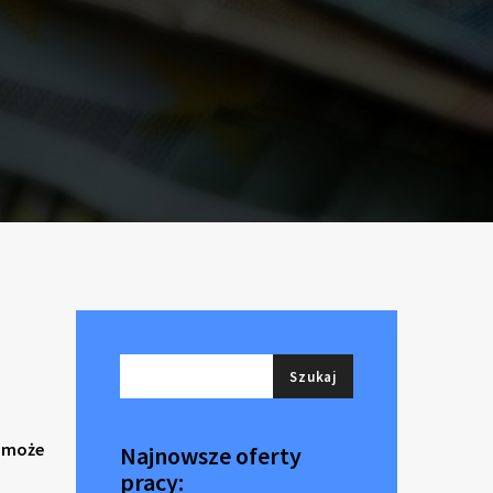
, może
Najnowsze oferty
pracy: